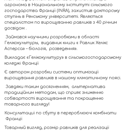
агронома в Національному інституті сільського
господарства Франції (INRA), захистив докторську
ступінь в Ренському університеті. Являється
спеціалістом по вирощуванню равликів з 40 річним
досвідом .
Займався научними розробками в області
Гелікокультуры, видавник книги « Равлик Хелікс
Асперса» – біологія, розведення».
Викладає «Гелікокультуру» в сільськогосподарському
коледжі Франції
Є автором розробки системи оптимізації
вирощування равликів в нашому кліматичному поясі.
Завдяки таким досягненням, альтернатива
традиційним методам, що сприяє зниженню
собівартості вирощування та покращенню
товарного вигляду!
Консультациї по сбуту в перероблюючі комбінати
Франції
Товарный вигляд, розмір равликів для реалізації