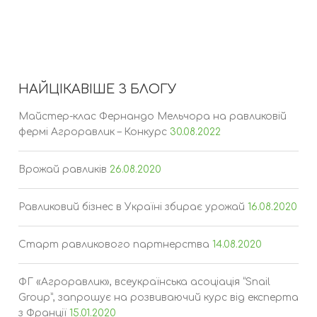
НАЙЦІКАВІШЕ З БЛОГУ
Майстер-клас Фернандо Мельчора на равликовій
фермі Агроравлик – Конкурс
30.08.2022
Врожай равликів
26.08.2020
Равликовий бізнес в Україні збирає урожай
16.08.2020
Старт равликового партнерства
14.08.2020
ФГ «Агроравлик», всеукраїнська асоціація “Snail
Group”, запрошує на розвиваючий курс від експерта
з Франції
15.01.2020