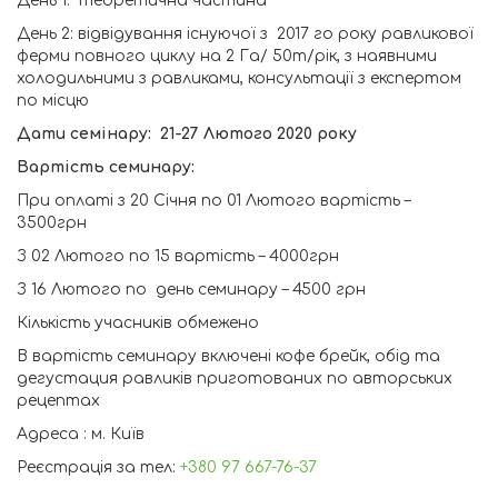
День 1: теоретична частина
День 2: відвідування існуючої з 2017 го року равликової
ферми повного циклу на 2 Га/ 50т/рік, з наявними
холодильними з равликами, консультації з експертом
по місцю
Дати семінару: 21-27 Лютого 2020 року
Вартість семинару:
При оплаті з 20 Січня по 01 Лютого вартість –
3500грн
З 02 Лютого по 15 вартість – 4000грн
З 16 Лютого по день семинару – 4500 грн
Кількість учасників обмежено
В вартість семинару включені кофе брейк, обід та
дегустация равликів приготованих по авторських
рецептах
Адреса : м. Київ
Реєстрація за тел:
+380 97 667-76-37