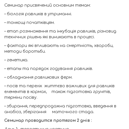
Семинар присвячений основним темам:
– біологія равликів в утриманні.
– тонкощі початківцям.
– етап розмноження та інкубація равликів, різновид
технічних рішень які виникають в процесі.
– фактори які впливають на смертність, хвороби,
методи боротьби.
– генетика.
– етапы та порядок годування равликів.
– обладнання равликових ферм.
– посів та перелік життєво важливих для равликів
елементів в кормах, також підготовка грунтів,
терміни посіву.
– збирання, передпродажна підготовка, введення в
анабіоз, зберігання маточного стада.
Семинар проводится протягом 2 днів :