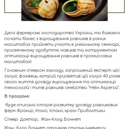
Діючі фермерські господарства України, та бажаючі
почати бізнес з вирощування равликів в різних
масштабах прийняти участь в унікальному семінарі,
присвяченому здобуттю навиків та інструментам
оптимізації вирощування равликів в промислових
масштабах!
Головним спікером закладу, запрошений експерт цієї
галузі, фахівець, котрий присвятив цій галузі 40 років
свого життя досвіду вирощування та оптимізації
технологій і типів равликів сімейства “Helix Aspersa”.
В програмі:
буде описана історія розвитку досвіду равликових
ферм Франції, Італії, Іспанії, країн Прибалтики.
Спікер: Доктор, Жан-Клод Боннет
Жан- Клод Боннет отримав ступінь інженера-