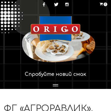
0
Спробуйте новий смак
Перемикач
навігації
ФГ «АГРОРАВЛИК»,