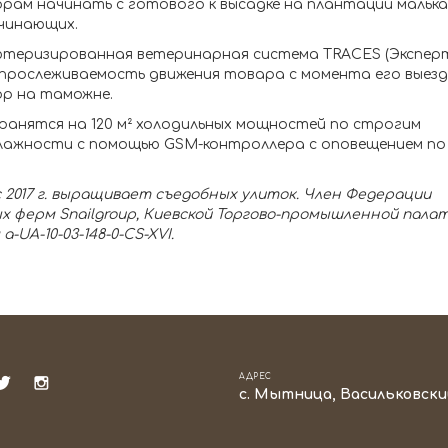
ам начинать с готового к высадке на плантации малька
ачинающих.
ютеризированная ветеринарная система TRACES (Экспер
прослеживаемость движения товара с момента его выезд
ор на таможне.
ранятся на 120 м² холодильных мощностей по строгим
лажности с помощью GSM-контроллера с оповещением по 
с 2017 г. выращивает съедобных улиток. Член Федерации
 ферм Snailgroup, Киевской Торгово-промышленной палат
-UA-10-03-148-0-CS-XVI.
АДРЕС
с. Мытница, Васильковски