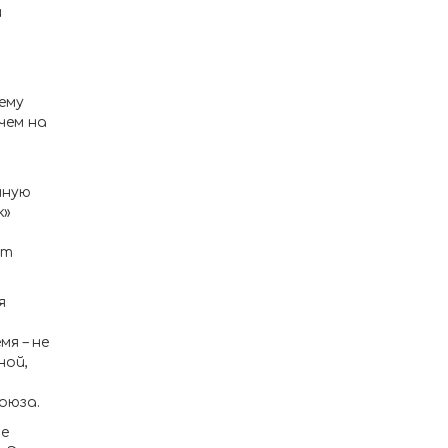
и
ему
чем на
мную
к»
ют
я
я – не
ной,
оюза.
ые