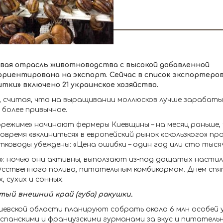
вая отрасль животноводства с высокой добавленной
риентирована на экспорт. Сейчас в список экспортеров
итки» включено 21 украинское хозяйство.
, считая, что на выращивании моллюсков лучше зарабат
более привычное.
режиме» начинают фермеры Киевщины – на месяц раньше, 
время «вклиниться» в европейский рынок «скользкого» пр
тководы убеждены: «Цена ошибки – один год или сто тысяч
ь»: ночью они активны, выползают из-под дощатых насти
кусственного полива, питательным комбикормом. Днем спя
 сухих и сонных.
тый внешний край (губа) ракушки.
Киевской области планируют собрать около 6 млн особей 
я испанскими и французскими гурманами за вкус и питатель