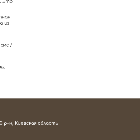
. Это
тная
а из
смс /
ы.
й р-н, Киевская область