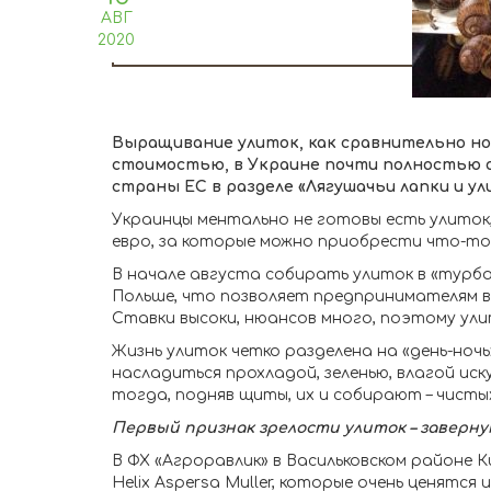
АВГ
2020
Выращивание улиток, как сравнительно но
стоимостью, в Украине почти полностью о
страны ЕС в разделе «Лягушачьи лапки и ул
Украинцы ментально не готовы есть улиток
евро, за которые можно приобрести что-то 
В начале августа собирать улиток в «турбо
Польше, что позволяет предпринимателям во
Ставки высоки, нюансов много, поэтому ули
Жизнь улиток четко разделена на «день-ноч
насладиться прохладой, зеленью, влагой ис
тогда, подняв щиты, их и собирают – чистых,
Первый признак зрелости улиток – заверну
В ФХ «Агроравлик» в Васильковском районе 
Helix Aspersa Muller, которые очень ценятс