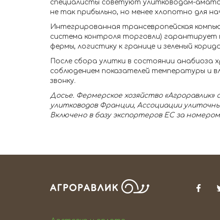
специалисты советуют улитководам-аматор
не так прибыльно, но менее хлопотно для н
Интегрированная трансевропейская компь
система контроля торговли) гарантирует 
фермы, логистику к границе и зеленый корид
После сбора улитки в состоянии анабиоза х
соблюдением показателей температуры и в
звонку.
Досье. Фермерское хозяйство «Агроравлик» 
улитководов Франции, Ассоциации улиточных
Включено в базу экспортеров ЕС за номером a