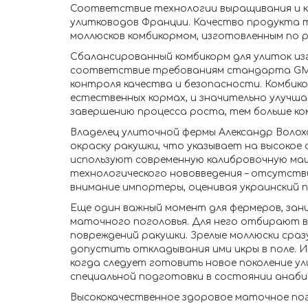
Соответствие технологии выращивания и 
улитководов Франции. Качество продукта 
моллюсков комбикормом, изготовленным по 
Сбалансированный комбикорм для улиток и
соответствие требованиям стандарта GMP
контроля качества и безопасности. Комбик
естественных кормах, и значительно улучша
завершению процесса роста, тем больше к
Владелец улиточной фермы Александр Волох
окраску ракушки, что указывает на высокое
используют современную калибровочную ма
технологического нововведения – отсутст
внимание импортеры, оценивая украинский 
Еще один важный момент для фермеров, зан
маточного поголовья. Для него отбирают в
повреждений ракушки. Зрелые моллюски сразу
допустить откладывания ими икры в поле. И
когда следует готовить новое поколение ул
специальной подготовки в состоянии анаби
Высококачественное здоровое маточное пог