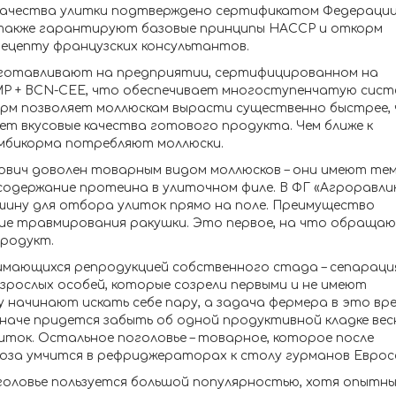
качества улитки подтверждено сертификатом Федераци
также гарантируют базовые принципы НАССР и откорм
рецепту французских консультантов.
зготавливают на предприятии, сертифицированном на
 + BCN-CEE, что обеспечивает многоступенчатую сиcт
орм позволяет моллюскам вырасти существенно быстрее, 
ет вкусовые качества готового продукта. Чем ближе к
омбикорма потребляют моллюски.
ович доволен товарным видом моллюсков – они имеют те
 содержание протеина в улиточном филе. В ФГ «Агроравли
шину для отбора улиток прямо на поле. Преимущество
вие травмирования ракушки. Это первое, на что обраща
продукт.
имающихся репродукцией собственного стада – сепараци
зрослых особей, которые созрели первыми и не имеют
 начинают искать себе пару, а задача фермера в это врем
наче придется забыть об одной продуктивной кладке вес
иток. Остальное поголовье – товарное, которое после
оза умчится в рефриджераторах к столу гурманов Еврос
оловье пользуется большой популярностью, хотя опытн