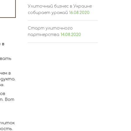
Улиточный бизнес в Украине
собирает урожай
16.08.2020
Старт улиточного
партнерства
14.08.2020
 в
ывать
чем в
одукта.
».
лов
т. Вот
улиток
ность.